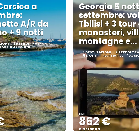
Corsica a
Georgia 5 nott
mbre:
settembre: vol
etto A/R da
Tbilisi + 3 tour
o + 9 notti
monasteri, vil
montagne e... 
ZIONI
2 RETE DI TRASPORTO
1 ASSICURAZIONI
1 DESTINAZIONI
2 RETE DI T
5 NOTTI
4 ATTIVITÀ
1 ASS
Da
€
862 €
a persona
Vedere
Vedere