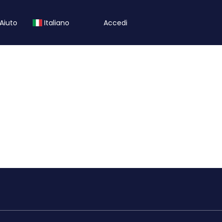
Aiuto
Italiano
Accedi
Hotel/Case
Trasporti
Attività
l