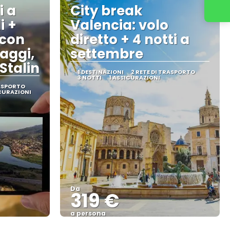
i a
City break
Contattaci
i +
Valencia: volo
 con
diretto + 4 notti a
laggi,
settembre
Stalin
1 DESTINAZIONI
2 RETE DI TRASPORTO
3 NOTTI
1 ASSICURAZIONI
RASPORTO
ICURAZIONI
Da
319 €
a persona
Vedere