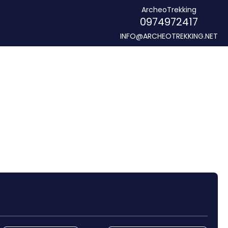
ArcheoTrekking
0974972417
INFO@ARCHEOTREKKING.NET
Noleggio Auto
Trasferimenti
Routing