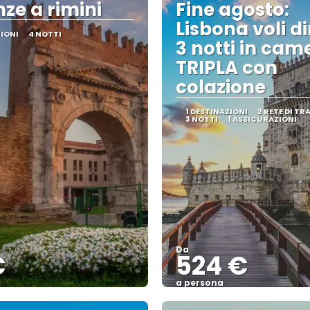
ze a rimini
Fine agosto:
Lisbona voli di
ZIONI
4 NOTTI
3 notti in cam
TRIPLA con
colazione
1 DESTINAZIONI
2 RETE DI T
3 NOTTI
1 ASSICURAZIONI
Da
€
524 €
a persona
Vedere
Vedere