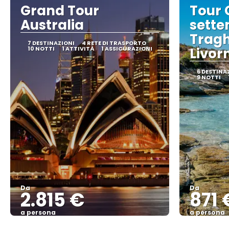
Grand Tour
Tour 
Australia
sette
Tragh
7 DESTINAZIONI
4 RETE DI TRASPORTO
10 NOTTI
1 ATTIVITÀ
1 ASSICURAZIONI
Livorn
6 DESTINA
9 NOTTI
Da
Da
2.815 €
871 
a persona
a persona
Vedere