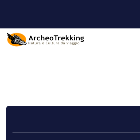
+
Crociere
Crea Itinerario
Trasporti + Hote