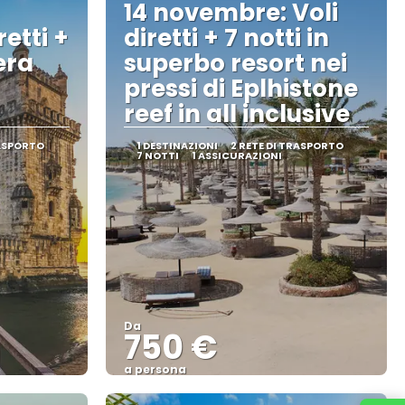
14 novembre: Voli
retti +
diretti + 7 notti in
era
superbo resort nei
pressi di Eplhistone
reef in all inclusive
RASPORTO
1 DESTINAZIONI
2 RETE DI TRASPORTO
7 NOTTI
1 ASSICURAZIONI
Da
750 €
a persona
Vedere