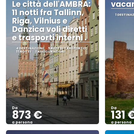
Le città dell'AMBRA:
vacan
11 notti fra Tallinn,
1 DESTINA
Riga, Vilnius e
Danzica voli diretti
e trasporti interni .
4 DESTINAZIONI
5 RETE DI TRASPORTO
11 NOTTI
1 ASSICURAZIONI
Da
Da
873 €
131 
a persona
a persona
Vedere