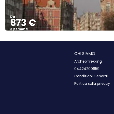
Da
873 €
a persona
CHI SIAMO
ArcheoTrekking
04424200659
Condizioni Generali
Politica sulla privacy