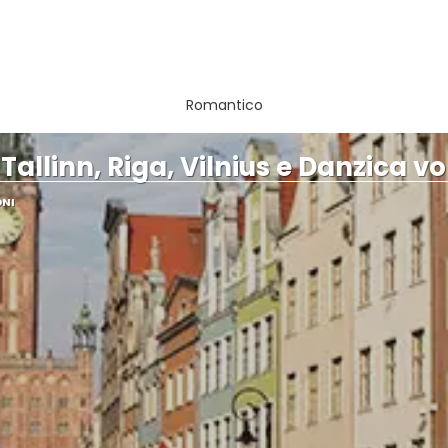
Romantico
 Tallinn, Riga, Vilnius e Danzica voli
ONI