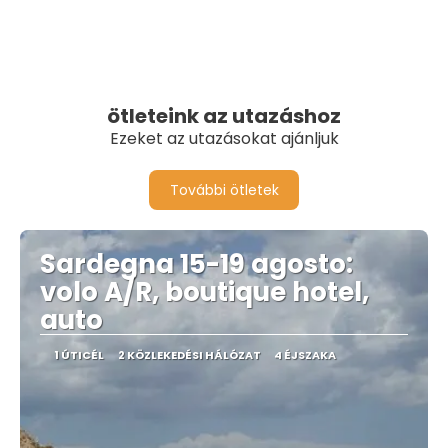
ötleteink az utazáshoz
Ezeket az utazásokat ajánljuk
További ötletek
Sardegna 15-19 agosto:
volo A/R, boutique hotel,
auto
1 ÚTICÉL
2 KÖZLEKEDÉSI HÁLÓZAT
4 ÉJSZAKA