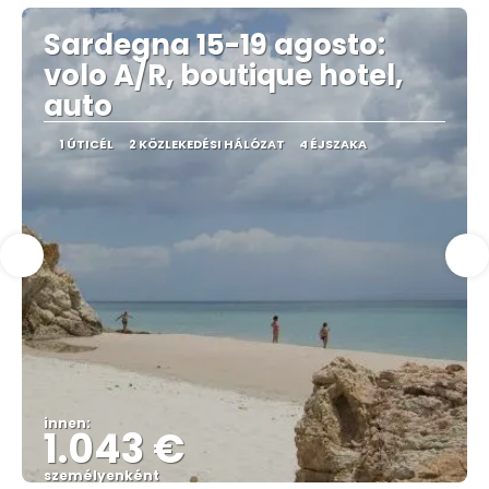
Sardegna 15-19 agosto:
volo A/R, boutique hotel,
auto
1 ÚTICÉL
2 KÖZLEKEDÉSI HÁLÓZAT
4 ÉJSZAKA
innen:
1.043 €
személyenként