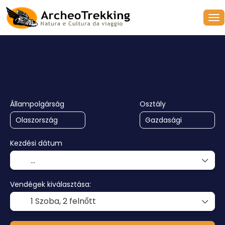
+
Cruises
Utazástervező
Elszál
Szállítás + szállás
Állampolgárság
Osztály
Kezdési dátum
Vendégek kiválasztása:
1 Szoba,
2 felnőtt