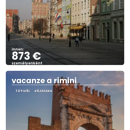
innen:
873 €
személyenként
Megnézem
vacanze a rimini
1 ÚTICÉL
4 ÉJSZAKA