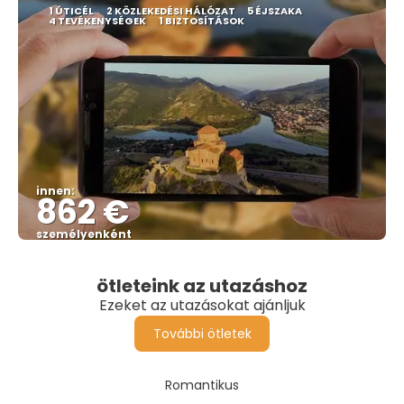
1 ÚTICÉL
2 KÖZLEKEDÉSI HÁLÓZAT
5 ÉJSZAKA
4 TEVÉKENYSÉGEK
1 BIZTOSÍTÁSOK
innen:
862 €
személyenként
Megnézem
ötleteink az utazáshoz
Ezeket az utazásokat ajánljuk
További ötletek
Romantikus