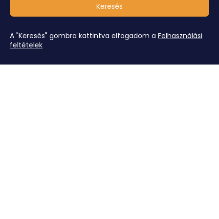
Keresés
A "Keresés" gombra kattintva elfogadom a
Felhasználási
feltételek