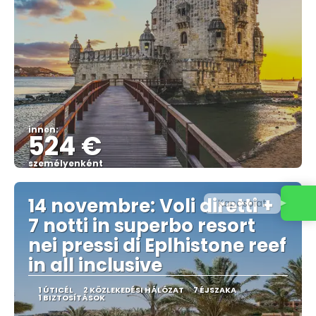
innen:
524 €
személyenként
Megnézem
14 novembre: Voli diretti +
Kapcsolat
7 notti in superbo resort
nei pressi di Eplhistone reef
in all inclusive
1 ÚTICÉL
2 KÖZLEKEDÉSI HÁLÓZAT
7 ÉJSZAKA
1 BIZTOSÍTÁSOK