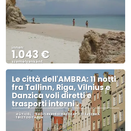
innen:
1.043 €
személyenként
Megnézem
Le città dell'AMBRA: 11 notti
fra Tallinn, Riga, Vilnius e
Danzica voli diretti e
trasporti interni .
4 ÚTICÉL
5 KÖZLEKEDÉSI HÁLÓZAT
11 ÉJSZAKA
1 BIZTOSÍTÁSOK