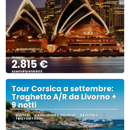
innen:
2.815 €
személyenként
Megnézem
Tour Corsica a settembre:
Traghetto A/R da Livorno +
9 notti
6 ÚTICÉL
2 KÖZLEKEDÉSI HÁLÓZAT
9 ÉJSZAKA
1 BIZTOSÍTÁSOK