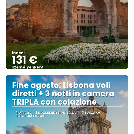
innen:
131 €
személyenként
Megnézem
Fine agosto: Lisbona voli
diretti + 3 notti in camera
TRIPLA con colazione
1 ÚTICÉL
2 KÖZLEKEDÉSI HÁLÓZAT
3 ÉJSZAKA
1 BIZTOSÍTÁSOK