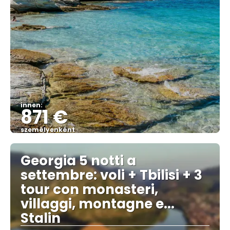
innen:
871 €
személyenként
Megnézem
Georgia 5 notti a
settembre: voli + Tbilisi + 3
tour con monasteri,
villaggi, montagne e...
Stalin