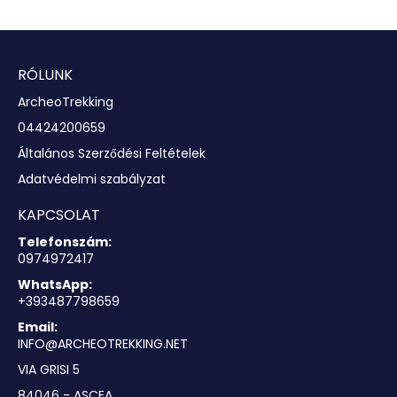
Megnézem
RÓLUNK
ArcheoTrekking
04424200659
Általános Szerződési Feltételek
Adatvédelmi szabályzat
KAPCSOLAT
Telefonszám:
0974972417
WhatsApp:
+393487798659
Email:
INFO@ARCHEOTREKKING.NET
VIA GRISI 5
84046 - ASCEA