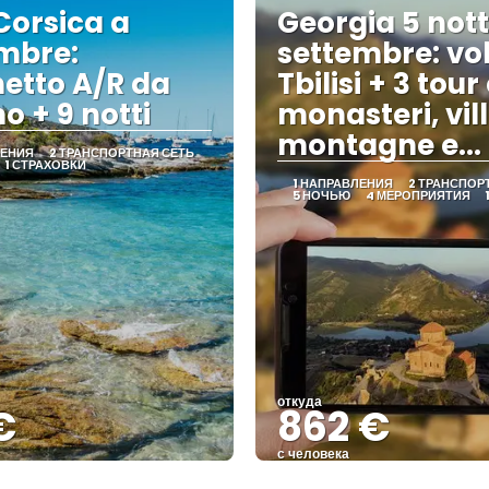
Corsica a
Georgia 5 nott
mbre:
settembre: vol
etto A/R da
Tbilisi + 3 tour
o + 9 notti
monasteri, vil
montagne e... 
ЛЕНИЯ
2 ТРАНСПОРТНАЯ СЕТЬ
1 СТРАХОВКИ
1 НАПРАВЛЕНИЯ
2 ТРАНСПОР
5 НОЧЬЮ
4 МЕРОПРИЯТИЯ
откуда
€
862 €
с человека
Видеть
Видеть