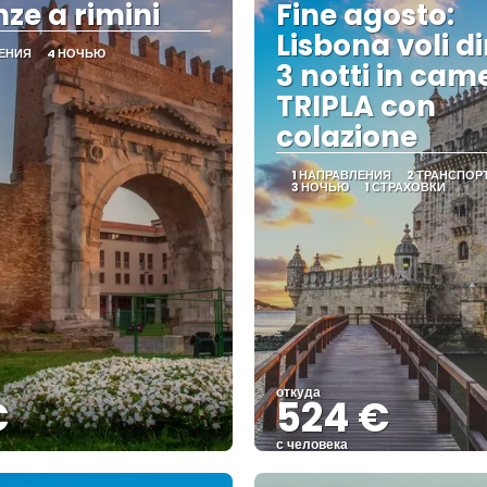
ze a rimini
Fine agosto:
Lisbona voli di
ЛЕНИЯ
4 НОЧЬЮ
3 notti in cam
TRIPLA con
colazione
1 НАПРАВЛЕНИЯ
2 ТРАНСПОР
3 НОЧЬЮ
1 СТРАХОВКИ
откуда
€
524 €
с человека
Видеть
Видеть