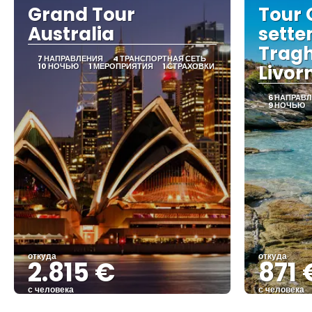
Grand Tour
Tour 
Australia
sette
Tragh
7 НАПРАВЛЕНИЯ
4 ТРАНСПОРТНАЯ СЕТЬ
10 НОЧЬЮ
1 МЕРОПРИЯТИЯ
1 СТРАХОВКИ
Livorn
6 НАПРАВ
9 НОЧЬЮ
откуда
откуда
2.815 €
871 
с человека
с человека
Видеть