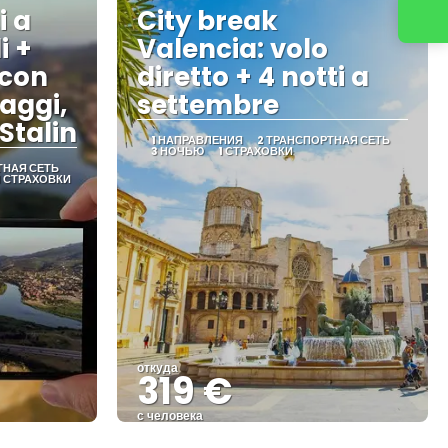
i a
City break
Свяжитесь с нами
i +
Valencia: volo
 con
diretto + 4 notti a
laggi,
settembre
Stalin
1 НАПРАВЛЕНИЯ
2 ТРАНСПОРТНАЯ СЕТЬ
3 НОЧЬЮ
1 СТРАХОВКИ
ТНАЯ СЕТЬ
1 СТРАХОВКИ
откуда
319 €
с человека
Видеть