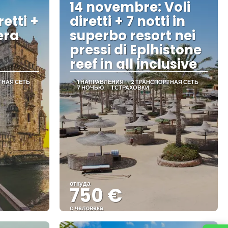
14 novembre: Voli
retti +
diretti + 7 notti in
era
superbo resort nei
pressi di Eplhistone
reef in all inclusive
ТНАЯ СЕТЬ
1 НАПРАВЛЕНИЯ
2 ТРАНСПОРТНАЯ СЕТЬ
7 НОЧЬЮ
1 СТРАХОВКИ
откуда
750 €
с человека
Видеть