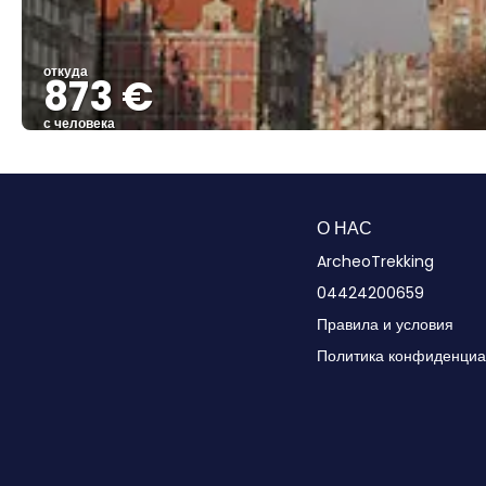
откуда
873 €
с человека
О НАС
ArcheoTrekking
04424200659
Правила и условия
Политика конфиденциа