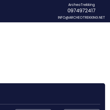
ArcheoTrekking
0974972417
INFO@ARCHEOTREKKING.NET
прокат автомобилей
Трансфер
Автотуризм