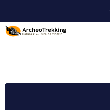
+
Круизы
Свой маршрут
Транспорт + прожив