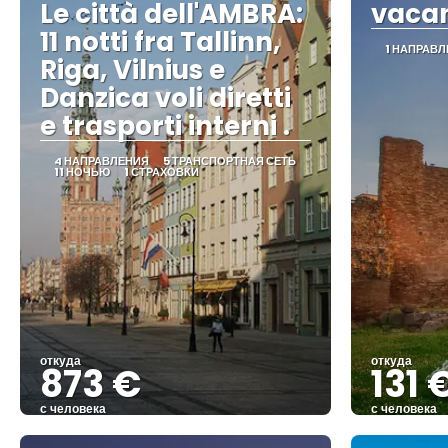
Le città dell'AMBRA:
vacan
11 notti fra Tallinn,
1 НАПРАВ
Riga, Vilnius e
Danzica voli diretti
e trasporti interni .
4 НАПРАВЛЕНИЯ
5 ТРАНСПОРТНАЯ СЕТЬ
11 НОЧЬЮ
1 СТРАХОВКИ
откуда
откуда
873 €
131 
с человека
с человека
Видеть