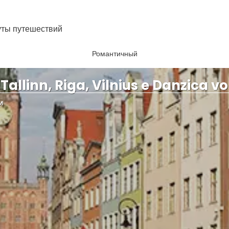
уты путешествий
Романтичный
 Tallinn, Riga, Vilnius e Danzica voli
И