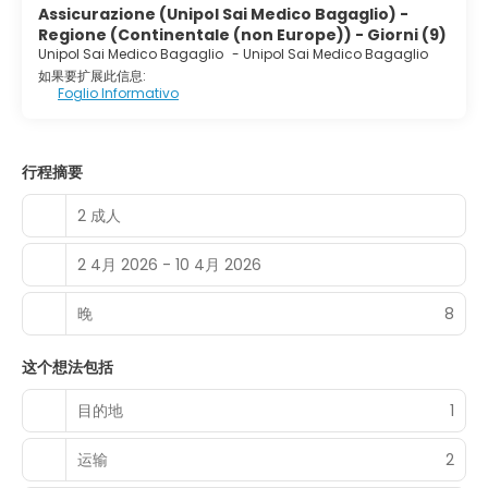
Assicurazione (Unipol Sai Medico Bagaglio) -
Regione (Continentale (non Europe)) - Giorni (9)
Unipol Sai Medico Bagaglio
-
Unipol Sai Medico Bagaglio
如果要扩展此信息:
Foglio Informativo
行程摘要
2 成人
2 4月 2026 - 10 4月 2026
晚
8
这个想法包括
目的地
1
运输
2