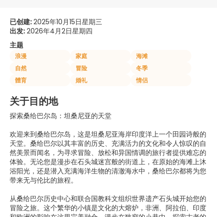
已创建:
2025年10月15日星期三
出发:
2026年4月2日星期四
主题
浪漫
家庭
海滩
自然
冒险
冬季
體育
婚礼
情侣
关于目的地
探索桑给巴尔岛：坦桑尼亚的天堂
欢迎来到桑给巴尔岛，这是坦桑尼亚海岸印度洋上一个田园诗般的
天堂。桑给巴尔以其丰富的历史、充满活力的文化和令人惊叹的自
然美景而闻名，为寻求冒险、放松和异国情调的旅行者提供难忘的
体验。无论您是漫步在石头城迷宫般的街道上，在原始的海滩上沐
浴阳光，还是潜入充满海洋生物的清澈海水中，桑给巴尔都将为您
带来无与伦比的旅程。
从桑给巴尔历史中心和联合国教科文组织世界遗产石头城开始您的
冒险之旅。这个繁华的小镇是文化的大熔炉，非洲、阿拉伯、印度