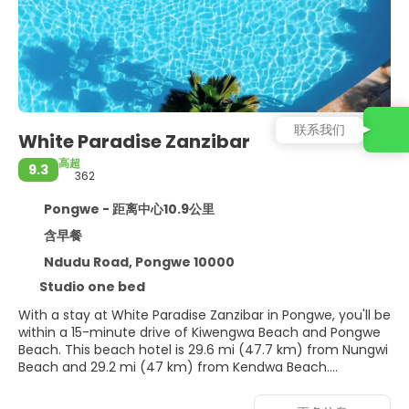
联系我们
White Paradise Zanzibar
高超
9.3
362
Pongwe - 距离中心10.9公里
含早餐
Ndudu Road, Pongwe 10000
Studio one bed
With a stay at White Paradise Zanzibar in Pongwe, you'll be
within a 15-minute drive of Kiwengwa Beach and Pongwe
Beach. This beach hotel is 29.6 mi (47.7 km) from Nungwi
Beach and 29.2 mi (47 km) from Kendwa Beach.
Head down to the water and enjoy a day at the private