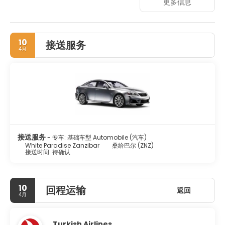
更多信息
beach, or take advantage of other recreational
amenities, which include an outdoor pool. Guests can
catch a ride to nearby destinations on the area shuttle
(surcharge).
10
接送服务
4月
Treat yourself to a stay in one of the 16 individually
decorated guestrooms, featuring private pools. Rooms
have private patios. Conveniences include safes and
desks, and housekeeping is provided daily.
Grab a bite to eat at the hotel's beachfront restaurant,
which features bar/lounge, or stay in and take advantage
of the room service (during limited hours). Quench your
thirst with your favorite drink at the poolside bar.
接送服务
- 专车: 基础车型 Automobile (汽车)
White Paradise Zanzibar
桑给巴尔 (ZNZ)
Featured amenities include dry cleaning/laundry services,
接送时间: 待确认
a 24-hour front desk, and luggage storage. A roundtrip
airport shuttle is provided for a surcharge (available 24
hours), and free self parking is available onsite.
10
回程运输
返回
4月
Turkish Airlines