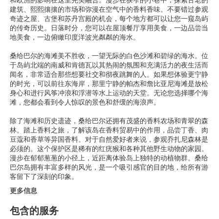
和欧洲的影响在这里完美融合。漫步在狭窄的小巷中，探索古老的
建筑、熙熙攘攘的市场和弥漫在空气中的香料香味。不要错过参观
奇迹之屋、古堡和苏丹宫殿的机会，每个地方都可以让您一窥岛屿
的传奇历史。日落时分，您可以在屋顶餐厅享用美食，一边品尝当
地美食，一边俯瞰印度洋波光粼粼的海水。
桑给巴尔的海滩美不胜收，一望无际的白色沙滩和碧绿的海水。位
于岛屿北端的南威和肯德瓦以其热闹的氛围和充满活力的夜生活而
闻名，非常适合那些想要社交和彻夜跳舞的人。如果想体验更宁静
的时光，可以前往东海岸，那里宁静的帕杰和詹比亚尼海滩是放松
身心和进行风筝冲浪和浮潜等水上运动的天堂。无论您选择哪个海
滩，您都会看到令人惊叹的景色和舒缓的海浪声。
除了海滩和历史遗迹，桑给巴尔还拥有茂盛的香料农场和青翠的森
林。踏上香料之旅，了解该岛在香料贸易中的作用，品尝丁香、肉
豆蔻和香草等异国香料。对于自然爱好者来说，参观乔扎尼森林是
必须的。这个保护区是稀有的红疣猴和各种其他野生动物的家园。
漫步在郁郁葱葱的小径上，近距离体验岛上独特的动植物群。桑给
巴尔岛拥有丰富多样的风光，是一个吸引感官的目的地，给所有游
客留下了深刻的印象。
更多信息
包含的服务