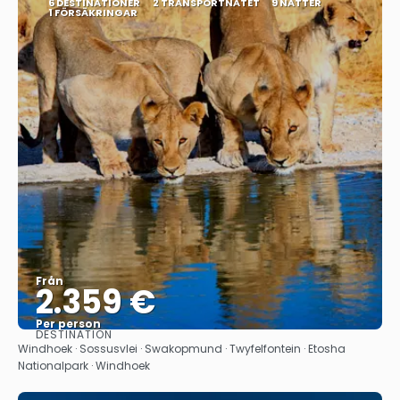
6 DESTINATIONER
2 TRANSPORTNÄTET
9 NÄTTER
1 FÖRSÄKRINGAR
Från
2.359 €
Per person
DESTINATION
Se
Windhoek · Sossusvlei · Swakopmund · Twyfelfontein · Etosha
Nationalpark · Windhoek