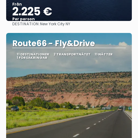
Från
2.225 €
Per person
DESTINATION:
New York City NY
Se
Route66 - Fly&Drive
11 DESTINATIONER
2 TRANSPORTNÄTET
11 NÄTTER
1 FÖRSÄKRINGAR