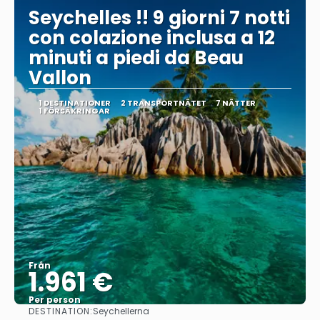
Seychelles !! 9 giorni 7 notti
con colazione inclusa a 12
minuti a piedi da Beau
Vallon
1 DESTINATIONER
2 TRANSPORTNÄTET
7 NÄTTER
1 FÖRSÄKRINGAR
Från
1.961 €
Per person
DESTINATION:
Seychellerna
Se