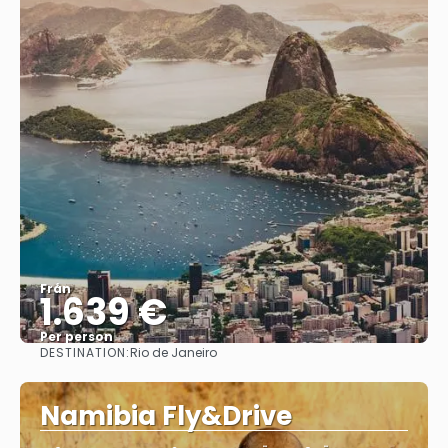
Från
1.639 €
Per person
DESTINATION:
Rio de Janeiro
Se
Namibia Fly&Drive