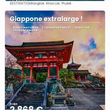
DESTINATION
Bangkok · Khao Lak · Phuket
Se
Giappone extralarge !
6 DESTINATIONER
2 TRANSPORTNÄTET
15 NÄTTER
1 FÖRSÄKRINGAR
Från
2.868 €