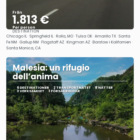
Från
1.813 €
Per person
DESTINATION
Se
Chicago IL · Springfield IL · Rolla, MO · Tulsa OK · Amarillo TX · Santa
Fe NM · Gallup NM · Flagstaff AZ · Kingman AZ · Barstow i Kalifornien ·
Santa Monica, CA
Malesia: un rifugio
dell’anima
6 DESTINATIONER
2 TRANSPORTNÄTET
8 NÄTTER
3 VERKSAMHET
1 FÖRSÄKRINGAR