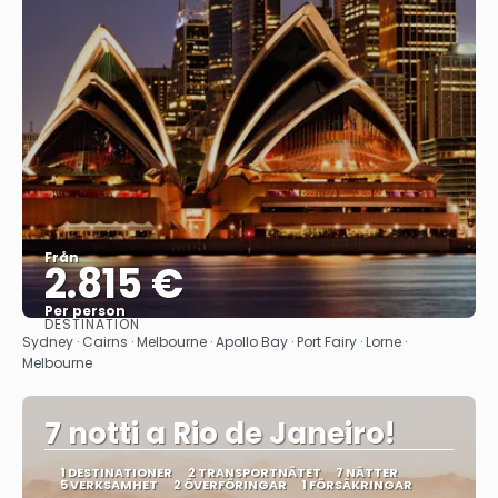
Från
2.815 €
Per person
DESTINATION
Se
Sydney · Cairns · Melbourne · Apollo Bay · Port Fairy · Lorne ·
Melbourne
7 notti a Rio de Janeiro!
1 DESTINATIONER
2 TRANSPORTNÄTET
7 NÄTTER
5 VERKSAMHET
2 ÖVERFÖRINGAR
1 FÖRSÄKRINGAR