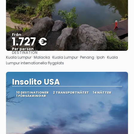
Från
1.727 €
Per person
DESTINATION
Se
Kuala Lumpur · Malacka · Kuala Lumpur · Penang · Ipoh · Kuala
Lumpur internationella flygplats
Insolito USA
10 DESTINATIONER
2 TRANSPORTNÄTET
14 NÄTTER
1 FÖRSÄKRINGAR