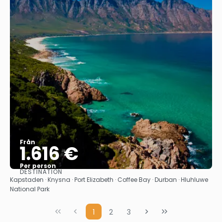
Från
1.616 €
Per person
DESTINATION
Se
Kapstaden · Knysna · Port Elizabeth · Coffee Bay · Durban · Hluhluwe
National Park
1
2
3