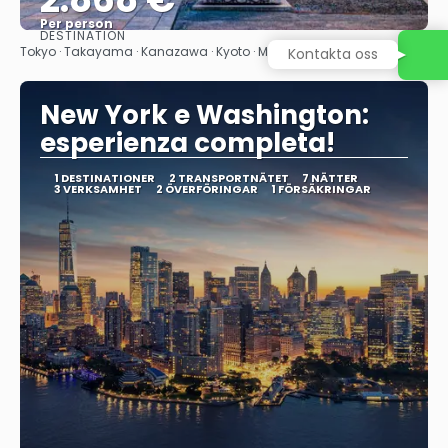
Per person
DESTINATION
Se
Tokyo · Takayama · Kanazawa · Kyoto · Miyajimaön · Osaka
Kontakta oss
New York e Washington:
esperienza completa!
1 DESTINATIONER
2 TRANSPORTNÄTET
7 NÄTTER
3 VERKSAMHET
2 ÖVERFÖRINGAR
1 FÖRSÄKRINGAR