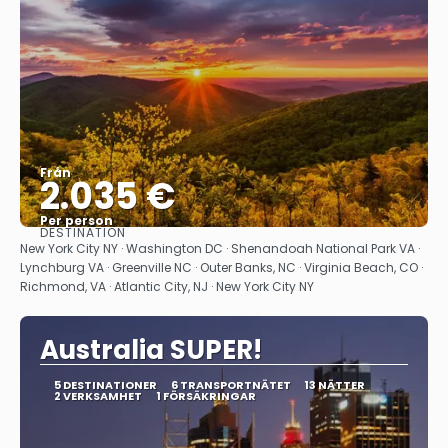
Från
2.035 €
Per person
DESTINATION
Se
New York City NY · Washington DC · Shenandoah National Park VA ·
Lynchburg VA · Greenville NC · Outer Banks, NC · Virginia Beach, CO ·
Richmond, VA · Atlantic City, NJ · New York City NY
Australia SUPER!
5 DESTINATIONER
6 TRANSPORTNÄTET
13 NÄTTER
2 VERKSAMHET
1 FÖRSÄKRINGAR