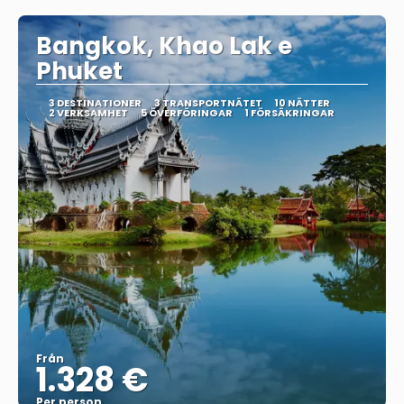
Bangkok, Khao Lak e
Phuket
3 DESTINATIONER
3 TRANSPORTNÄTET
10 NÄTTER
2 VERKSAMHET
5 ÖVERFÖRINGAR
1 FÖRSÄKRINGAR
Från
1.328 €
Per person