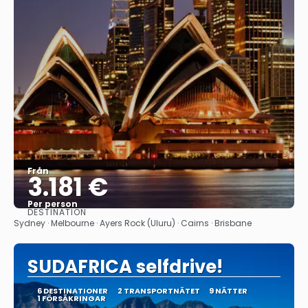
Från
3.181 €
Per person
DESTINATION
Se
Sydney · Melbourne · Ayers Rock (Uluru) · Cairns · Brisbane
SUDAFRICA selfdrive!
6 DESTINATIONER
2 TRANSPORTNÄTET
9 NÄTTER
1 FÖRSÄKRINGAR