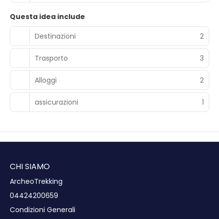
Questa idea include
Destinazioni
2
Trasporto
3
Alloggi
2
assicurazioni
1
CHI SIAMO
ArcheoTrekking
04424200659
Condizioni Generali