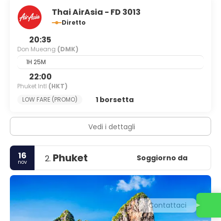
Thai AirAsia - FD 3013
Diretto
20:35
Don Mueang
(DMK)
1H 25M
22:00
Phuket Intl
(HKT)
1 borsetta
LOW FARE (PROMO)
Vedi i dettagli
16
Phuket
Soggiorno da
2.
nov
Contattaci