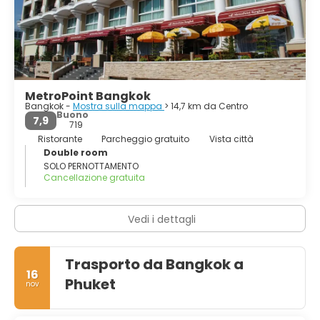
desiderio. La scena della vita notturna a Bangkok è varia
come la città stessa, da birrerie a locali esclusivi, mercati
notturni, discoteche e feste hippie.
Bangkok è una grande metropoli tentacolare, rumorosa e
affollata ma tranquilla e delicata. È una delle principali
destinazioni del mondo che si deve visitare almeno una
volta nella vita.
MetroPoint Bangkok
Bangkok -
Mostra sulla mappa
> 14,7 km da Centro
Buono
7,9
719
Ristorante
Parcheggio gratuito
Vista città
Double room
SOLO PERNOTTAMENTO
Cancellazione gratuita
Vedi i dettagli
Trasporto da Bangkok a
16
Phuket
nov