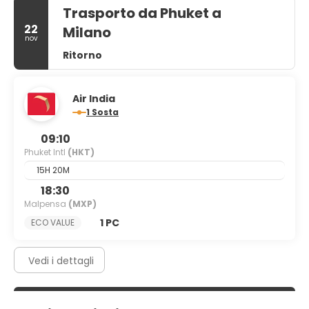
Trasporto da Phuket a
22
Milano
nov
Ritorno
Air India
1 Sosta
09:10
Phuket Intl
(HKT)
15H 20M
18:30
Malpensa
(MXP)
1 PC
ECO VALUE
Vedi i dettagli