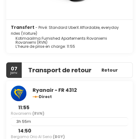
Transfert
- Privé: Standard UberX Affordable, everyday
rides (Voiture)
Kotimaailma Furnished Apartements Rovaniemi
Rovaniemi (RVN)
L’heure de prise en charge: 11:55
07
Transport de retour
Retour
janv.
Ryanair - FR 4312
Direct
11:55
Rovaniemi
(RVN)
3h 55m
14:50
Bergamo Orio Al Serio
(BGY)