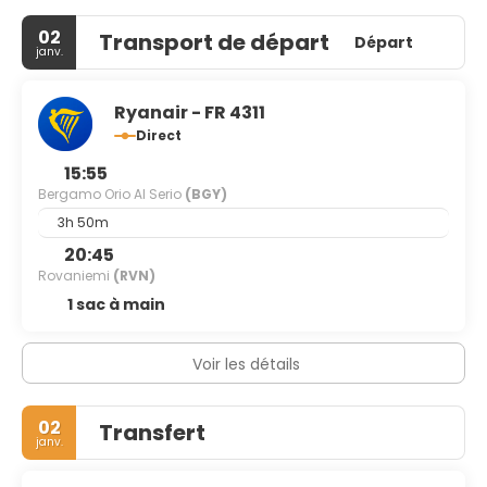
02
Transport de départ
Départ
janv.
Ryanair - FR 4311
Direct
15:55
Bergamo Orio Al Serio
(BGY)
3h 50m
20:45
Rovaniemi
(RVN)
1 sac à main
Voir les détails
02
Transfert
janv.