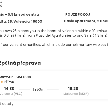
ré
80
ia - 0,9 km od centra
POUZE POKOJ
Basic Apartment, 2 Be
Alta, 25, Valencia 46003
p Town 25 places you in the heart of Valencia, within a 10-minute 
 is 0.6 mi (1 km) from Plaza del Ayuntamiento and 3 mi (4.8 km)
f convenient amenities, which include complimentary wireless i
elf at home in one of the 7 guestrooms, featuring kitchens with 
n televisions with digital programming provide entertainment, w
Zpětná přeprava
 Conveniences include desks and separate sitting areas, and ho
menities include express check-out, multilingual staff, and an e
WizzAir - W4 6318
Přímo
14:30
16:20
1h 50m
Valencia
(VLC)
Malpensa
(MXP)
t detaily