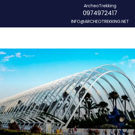
ArcheoTrekking
0974972417
INFO@ARCHEOTREKKING.NET