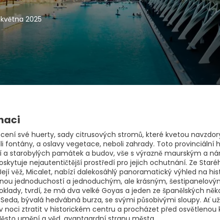
. května 2025
naci
i cení své huerty, sady citrusových stromů, které kvetou navz
i fontány, a oslavy vegetace, neboli zahrady. Toto provinciální h
 a starobylých památek a budov, vše s výrazně maurským a ná
skytuje nejautentičtější prostředí pro jejich ochutnání. Ze Staré
 Její věž, Micalet, nabízí dalekosáhlý panoramatický výhled na h
nou jednoduchostí a jednoduchým, ale krásným, šestipanelovým
klady, tvrdí, že má dva velké Goyas a jeden ze španělských něk
la Seda, bývalá hedvábná burza, se svými působivými sloupy. Ať 
 noci ztratit v historickém centru a procházet před osvětlenou k
Město umění a věd, avantgardní stranu města.