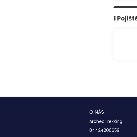
1 Pojišt
O NÁS
ArcheoTrekking
04424200659