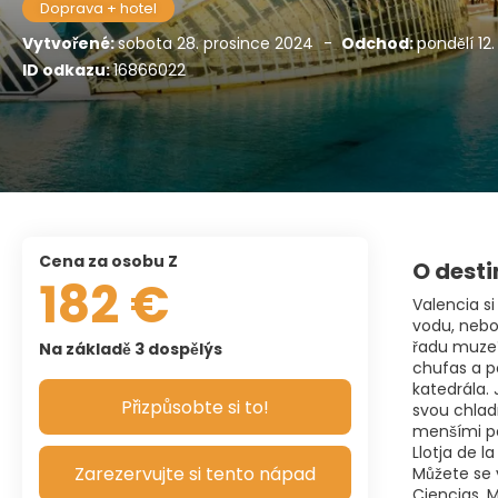
Doprava + hotel
Vytvořené:
sobota 28. prosince 2024
-
Odchod:
pondělí 12
ID odkazu:
16866022
Cena za osobu Z
O desti
182 €
Valencia s
vodu, nebol
řadu muzeí
Na základě 3 dospělýs
chufas a po
katedrála.
Přizpůsobte si to!
svou chlad
menšími po
Llotja de 
Zarezervujte si tento nápad
Můžete se v
Ciencias, 