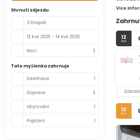
Více info
Shrnutí zájezdu
Zahrnu
3 Dospělí
12 kvě 2025 - 14 kvě 2025
12
kvě
Nocí
2
Tato myšlenka zahrnuje
Destinace
1
Zobrazi
Doprava
2
Ubytování
1
12
kvě
Pojištění
1