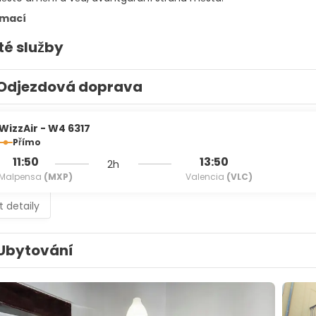
rmací
té služby
Odjezdová doprava
WizzAir - W4 6317
Přímo
11:50
13:50
2h
Malpensa
(MXP)
Valencia
(VLC)
t detaily
Ubytování