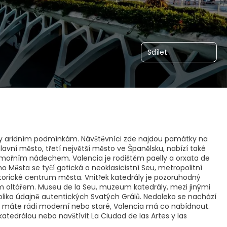
Sdílet
dory aridním podmínkám. Návštěvníci zde najdou památky na
lavní město, třetí největší město ve Španělsku, nabízí také
mořním nádechem. Valencia je rodištěm paelly a orxata de
ho Města se tyčí gotická a neoklasicistní Seu, metropolitní
istorické centrum města. Vnitřek katedrály je pozoruhodný
 oltářem. Museu de la Seu, muzeum katedrály, mezi jinými
olika údajně autentických Svatých Grálů. Nedaleko se nachází
už máte rádi moderní nebo staré, Valencia má co nabídnout.
atedrálou nebo navštívit La Ciudad de las Artes y las